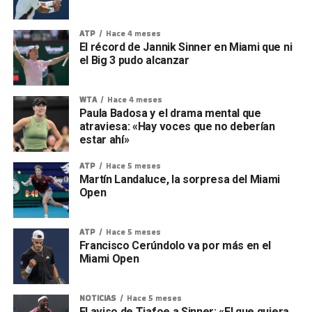
ATP
Hace 4 meses
El récord de Jannik Sinner en Miami que ni
el Big 3 pudo alcanzar
WTA
Hace 4 meses
Paula Badosa y el drama mental que
atraviesa: «Hay voces que no deberían
estar ahí»
ATP
Hace 5 meses
Martín Landaluce, la sorpresa del Miami
Open
ATP
Hace 5 meses
Francisco Cerúndolo va por más en el
Miami Open
NOTICIAS
Hace 5 meses
El aviso de Tiafoe a Sinner: «El que quiera