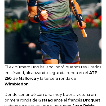
El ex número uno italiano logró buenos resultados
en césped, alcanzando segunda ronda en el
ATP
250
de
Mallorca
y la tercera ronda de
Wimbledon
.
Donde continuó con una muy buena victoria en
primera ronda de
Gstaad
ante el francés
Droguet
y ahora en octavos ante el peruano
Juan Pablo