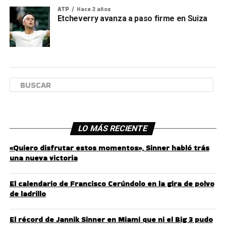
ATP
Hace 2 años
Etcheverry avanza a paso firme en Suiza
LO MÁS RECIENTE
«Quiero disfrutar estos momentos», Sinner habló trás
una nueva victoria
El calendario de Francisco Cerúndolo en la gira de polvo
de ladrillo
El récord de Jannik Sinner en Miami que ni el Big 3 pudo