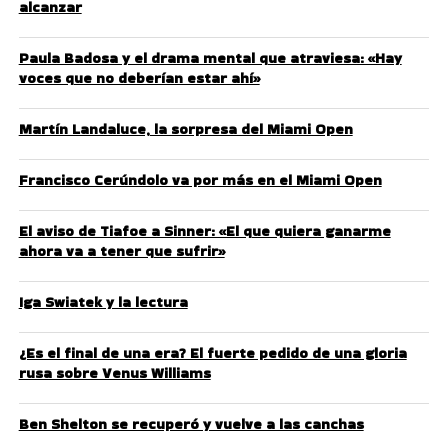
alcanzar
Paula Badosa y el drama mental que atraviesa: «Hay
voces que no deberían estar ahí»
Martín Landaluce, la sorpresa del Miami Open
Francisco Cerúndolo va por más en el Miami Open
El aviso de Tiafoe a Sinner: «El que quiera ganarme
ahora va a tener que sufrir»
Iga Swiatek y la lectura
¿Es el final de una era? El fuerte pedido de una gloria
rusa sobre Venus Williams
Ben Shelton se recuperó y vuelve a las canchas