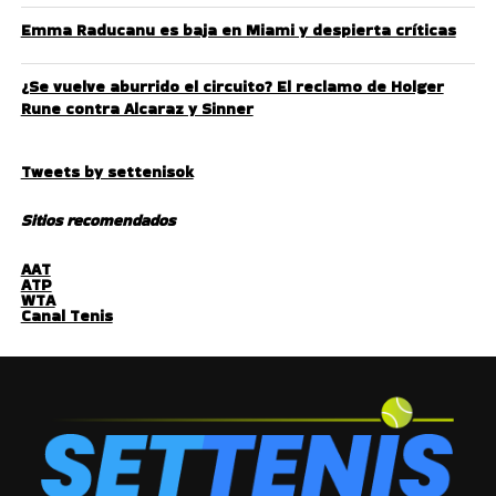
Emma Raducanu es baja en Miami y despierta críticas
¿Se vuelve aburrido el circuito? El reclamo de Holger
Rune contra Alcaraz y Sinner
Tweets by settenisok
Sitios recomendados
AAT
ATP
WTA
Canal Tenis