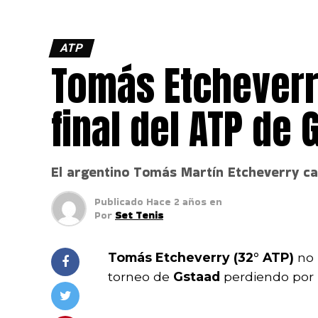
ATP
Tomás Etcheverr
final del ATP de 
El argentino Tomás Martín Etcheverry ca
Publicado
Hace 2 años
en
Por
Set Tenis
Tomás
Etcheverry (32° ATP)
no 
torneo de
Gstaad
perdiendo por