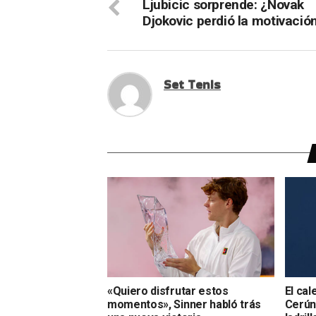
Ljubicic sorprende: ¿Novak
Djokovic perdió la motivació
Set Tenis
«Quiero disfrutar estos
El cal
momentos», Sinner habló trás
Cerúnd