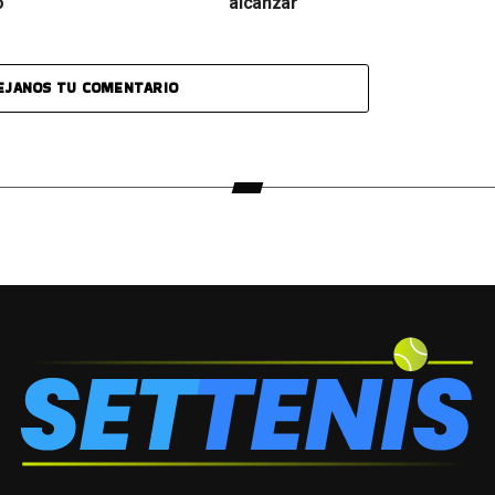
o
alcanzar
EJANOS TU COMENTARIO