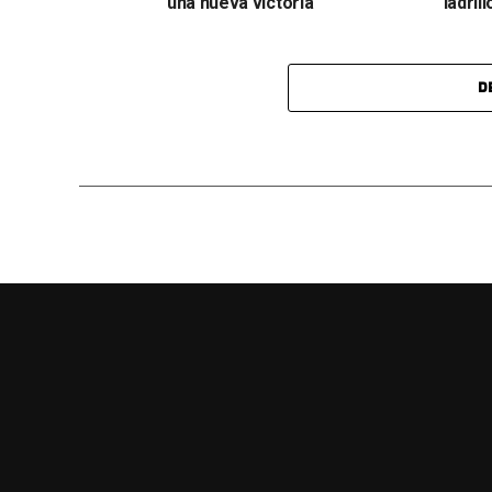
una nueva victoria
ladrill
D