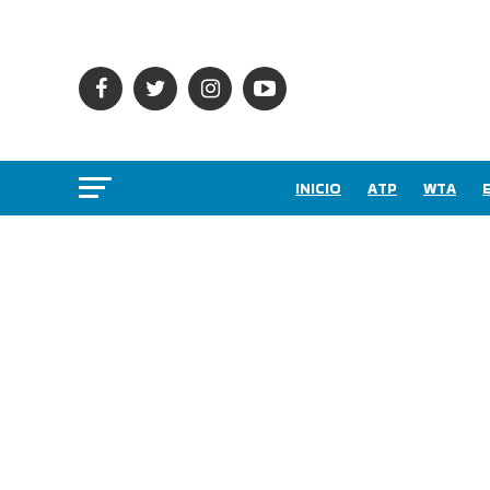
INICIO
ATP
WTA