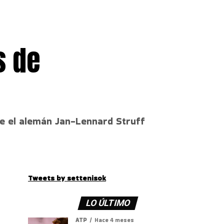
s de
te el alemán Jan-Lennard Struff
Tweets by settenisok
LO ÚLTIMO
ATP
Hace 4 meses