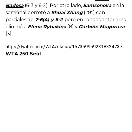
Badosa
(6-3 y 6-2). Por otro lado,
Samsonova
en la
semifinal derrotó a
Shuai Zhang
(28º) con
parciales de
7-6(4) y 6-2
, pero en rondas anteriores
eliminó a
Elena Rybakina
[8] y
Garbiñe Muguruza
[3].
https://twitter.com/WTA/status/1573599592318324737
WTA 250 Seúl