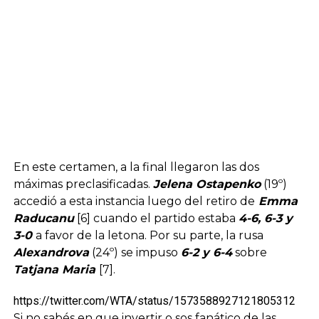
En este certamen, a la final llegaron las dos
máximas preclasificadas.
Jelena Ostapenko
(19º)
accedió a esta instancia luego del retiro de
Emma
Raducanu
[6] cuando el partido estaba
4-6, 6-3 y
3-0
a favor de la letona. Por su parte, la rusa
Alexandrova
(24º) se impuso
6-2 y 6-4
sobre
Tatjana Maria
[7].
https://twitter.com/WTA/status/1573588927121805312
Si no sabés en que invertir o sos fanático de las