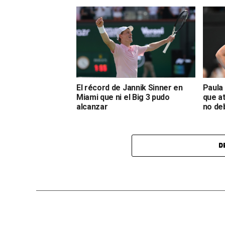
El récord de Jannik Sinner en
Paula
Miami que ni el Big 3 pudo
que a
alcanzar
no deb
D