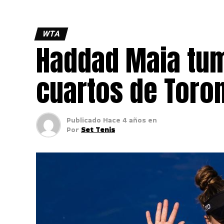
WTA
Haddad Maia tum
cuartos de Toro
Publicado
Hace 4 años
en
Por
Set Tenis