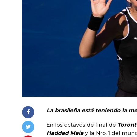
La brasileña está teniendo la m
En los
octavos de final de
Toront
Haddad Maia
y la Nro. 1 del mu