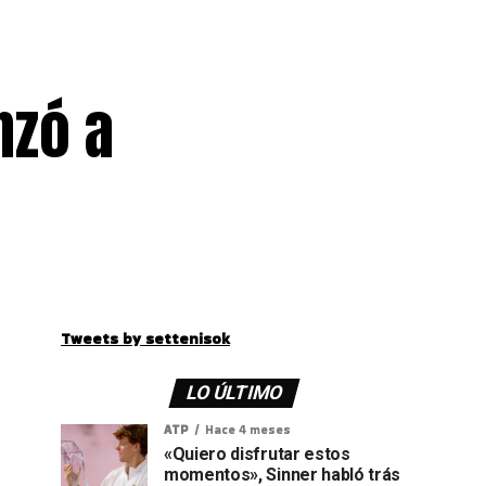
nzó a
Tweets by settenisok
LO ÚLTIMO
ATP
Hace 4 meses
«Quiero disfrutar estos
momentos», Sinner habló trás