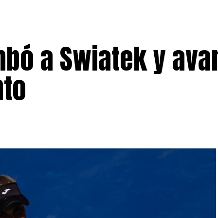
bó a Swiatek y ava
nto