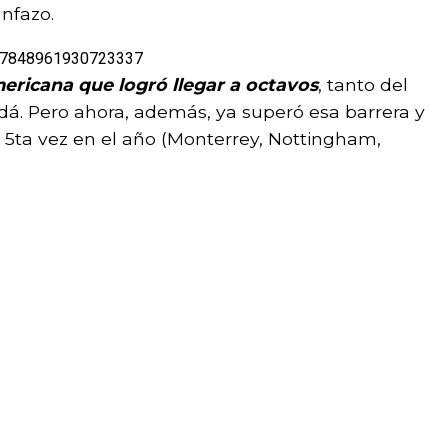
unfazo.
1557848961930723337
ericana que logró llegar a octavos
, tanto del
á. Pero ahora, además, ya superó esa barrera y
r 5ta vez en el año (Monterrey, Nottingham,