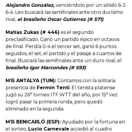
Alejandro González,
venciéndolo por un sólido 6-3
6-4. Leo buscará las semifinales ante otro durísimo
rival,
el brasileño Oscar Gutierrez (# 571)
.
Matías Zukas (# 446)
es el segundo
preclasificado. Ganó un partido épico en octavos
de final. Perdía 0-4 el tercer set, ganó 6 puntos
seguidos, el set, el partido y el pasaje a cuartos de
final. Buscará las semifinales ante un duro rival, el
brasileño Igor Marcondes (# 593)
M15 ANTALYA (TUN):
Contamos con la solitaria
presencia de
Fermín Tenti
. El tenista platense
jugó su 26° torneo ITF WTT del año, por 15° vez
logró pasar la primera ronda, pero quedó
eliminado en la segunda.
M15 BENICARLÓ (ESP):
Ayudado por la fortuna en
el sorteo,
Lucio Carnevale
accedió al cuadro