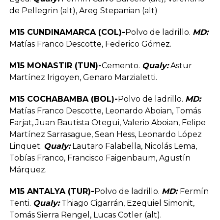
de Pellegrin (alt), Areg Stepanian (alt)
M15 CUNDINAMARCA (COL)-
Polvo de ladrillo.
MD:
Matías Franco Descotte, Federico Gómez.
M15 MONASTIR (TUN)-
Cemento.
Qualy:
Astur
Martínez Irigoyen, Genaro Marzialetti.
M15 COCHABAMBA (BOL)-
Polvo de ladrillo.
MD:
Matías Franco Descotte, Leonardo Aboian, Tomás
Farjat, Juan Bautista Otegui, Valerio Aboian, Felipe
Martínez Sarrasague, Sean Hess, Leonardo López
Linquet.
Qualy:
Lautaro Falabella, Nicolás Lema,
Tobías Franco, Francisco Faigenbaum, Agustín
Márquez.
M15 ANTALYA (TUR)-
Polvo de ladrillo.
MD:
Fermín
Tenti.
Qualy:
Thiago Cigarrán, Ezequiel Simonit,
Tomás Sierra Rengel, Lucas Cotler (alt).