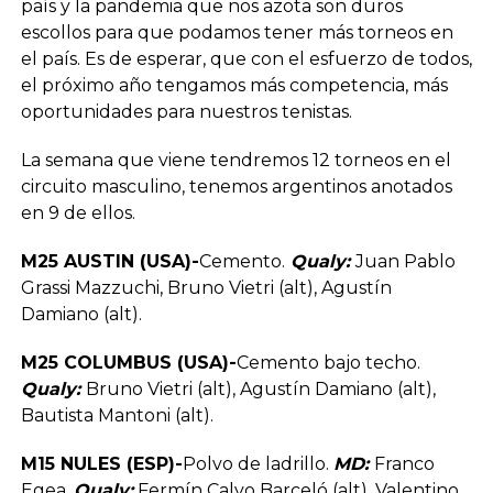
país y la pandemia que nos azota son duros
escollos para que podamos tener más torneos en
el país. Es de esperar, que con el esfuerzo de todos,
el próximo año tengamos más competencia, más
oportunidades para nuestros tenistas.
La semana que viene tendremos 12 torneos en el
circuito masculino, tenemos argentinos anotados
en 9 de ellos.
M25 AUSTIN (USA)-
Cemento.
Qualy:
Juan Pablo
Grassi Mazzuchi, Bruno Vietri (alt), Agustín
Damiano (alt).
M25 COLUMBUS (USA)-
Cemento bajo techo.
Qualy:
Bruno Vietri (alt), Agustín Damiano (alt),
Bautista Mantoni (alt).
M15 NULES (ESP)-
Polvo de ladrillo.
MD:
Franco
Egea.
Qualy:
Fermín Calvo Barceló (alt), Valentino