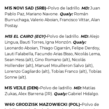
M15 NOVI SAD (SRB)-
Polvo de ladrillo.
MD:
Juan
Pablo Paz, Mariano Navone.
Qualy:
Román
Burruchaga, Valerio Aboian, Francisco Vittar, Alan
Postay.
M15 EL CAIRO (EGY)-
Polvo de ladrillo.
MD:
Alejo
Lingua, Bauti Torres, Igna Monzón.
Qualy:
Leonardo Aboian, Thiago Cigarrán, Felipe Derdoy,
Lauti Falabella, Facundo Arias Bisso, Nicolás Lema,
Sean Hess (alt), Gino Romano (alt), Nicolás
Hollender (alt), Manuel Mouilleron Salvo (alt),
Lorenzo Gagliardo (alt), Tobías Franco (alt), Tobías
Sonne (alt).
M15 VEJLE (DEN)-
Polvo de ladrillo.
MD:
Matías
Zukas, Alex Barrena (JR).
Qualy:
Gabriel Hidalgo.
W60 GRODZISK MAZOWIECKI (POL)-
Polvo de