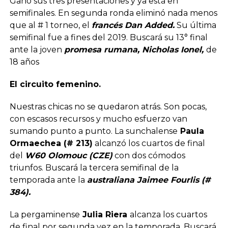
Ganó sus tres presentaciones y ya está en
semifinales. En segunda ronda eliminó nada menos
que al # 1 torneo, el
francés Dan Added.
Su última
semifinal fue a fines del 2019. Buscará su 13° final
ante la joven
promesa rumana, Nicholas Ionel,
de
18 años
El circuito femenino.
Nuestras chicas no se quedaron atrás. Son pocas,
con escasos recursos y mucho esfuerzo van
sumando punto a punto. La sunchalense
Paula
Ormaechea (# 213)
alcanzó los cuartos de final
del
W60 Olomouc (CZE)
con dos cómodos
triunfos. Buscará la tercera semifinal de la
temporada ante la
australiana Jaimee Fourlis (#
384).
La pergaminense
Julia Riera
alcanza los cuartos
de final por segunda vez en la temporada. Buscará