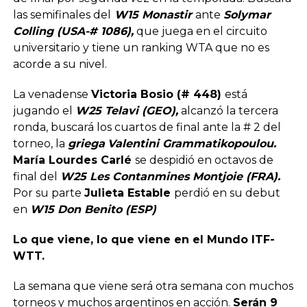
las semifinales del
W15 Monastir
ante
Solymar
Colling (USA-# 1086),
que juega en el circuito
universitario y tiene un ranking WTA que no es
acorde a su nivel.
La venadense
Victoria Bosio (# 448)
está
jugando el
W25 Telavi (GEO),
alcanzó la tercera
ronda, buscará los cuartos de final ante la # 2 del
torneo, la
griega
Valentini Grammatikopoulou.
María Lourdes Carlé
se despidió en octavos de
final del
W25 Les Contanmines Montjoie (FRA).
Por su parte
Julieta Estable
perdió en su debut
en
W15 Don Benito (ESP)
Lo que viene, lo que viene en el Mundo ITF-
WTT.
La semana que viene será otra semana con muchos
torneos y muchos argentinos en acción.
Serán 9