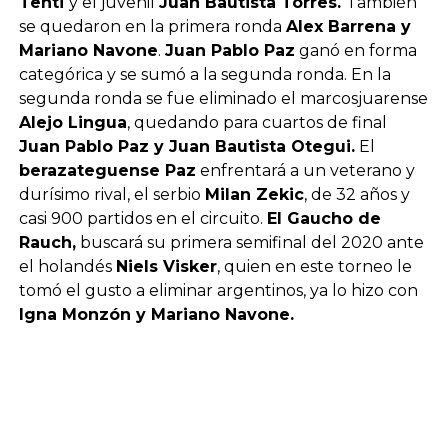
Tenti
y el juvenil
Juan Bautista Torres.
También
se quedaron en la primera ronda
Alex Barrena y
Mariano Navone
.
Juan Pablo Paz
ganó en forma
categórica y se sumó a la segunda ronda. En la
segunda ronda se fue eliminado el marcosjuarense
Alejo Lingua
, quedando para cuartos de final
Juan Pablo Paz y Juan Bautista Otegui.
El
berazateguense Paz
enfrentará a un veterano y
durísimo rival, el serbio
Milan Zekic
, de 32 años y
casi 900 partidos en el circuito.
El Gaucho de
Rauch,
buscará su primera semifinal del 2020 ante
el holandés
Niels Visker
, quien en este torneo le
tomó el gusto a eliminar argentinos, ya lo hizo con
Igna Monzón y Mariano Navone.