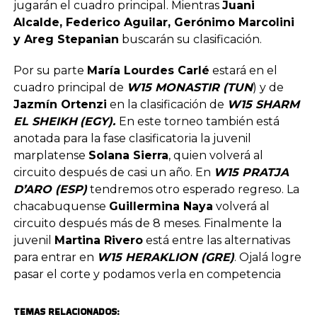
jugarán el cuadro principal. Mientras
Juani
Alcalde, Federico Aguilar, Gerónimo Marcolini
y Areg Stepanian
buscarán su clasificación.
Por su parte
María Lourdes Carlé
estará en el
cuadro principal de
W15 MONASTIR (TUN
) y de
Jazmín Ortenzi
en la clasificación de
W15 SHARM
EL SHEIKH
(EGY).
En este torneo también está
anotada para la fase clasificatoria la juvenil
marplatense
Solana Sierra
, quien volverá al
circuito después de casi un año. En
W15 PRATJA
D’ARO (ESP)
tendremos otro esperado regreso. La
chacabuquense
Guillermina Naya
volverá al
circuito después más de 8 meses. Finalmente la
juvenil
Martina Rivero
está entre las alternativas
para entrar en
W15 HERAKLION (GRE)
. Ojalá logre
pasar el corte y podamos verla en competencia
TEMAS RELACIONADOS: