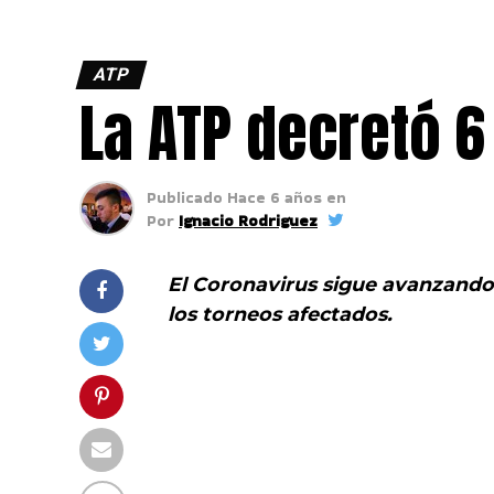
ATP
La ATP decretó 6
Publicado
Hace 6 años
en
Por
Ignacio Rodriguez
El Coronavirus sigue avanzando 
los torneos afectados.