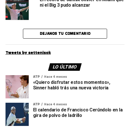
ni el Big 3 pudo alcanzar
DEJANOS TU COMENTARIO
Tweets by settenisok
LO ÚLTIMO
ATP
Hace 4 meses
«Quiero disfrutar estos momentos»,
Sinner habló trás una nueva victoria
ATP
Hace 4 meses
El calendario de Francisco Cerúndolo en la
gira de polvo de ladrillo