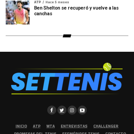
ATP
Hace 5 meses
Ben Shelton se recuperó y vuelve a las
canchas
INICIO
ATP
WTA
ENTREVISTAS
CHALLENGER
PROMESAS DEL TENIS
EFEMÉRIDES TENIS
CONTACTO