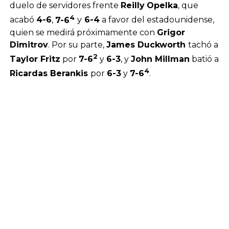
duelo de servidores frente
Reilly
Opelka
, que
4
acabó
4-6
,
7-6
y
6-4
a favor del estadounidense,
quien se medirá próximamente con
Grigor
Dimitrov
. Por su parte,
James Duckworth
tachó a
2
Taylor Fritz
por
7-6
y
6-3
, y
John Millman
batió a
4
Ricardas Berankis
por
6-3
y
7-6
.