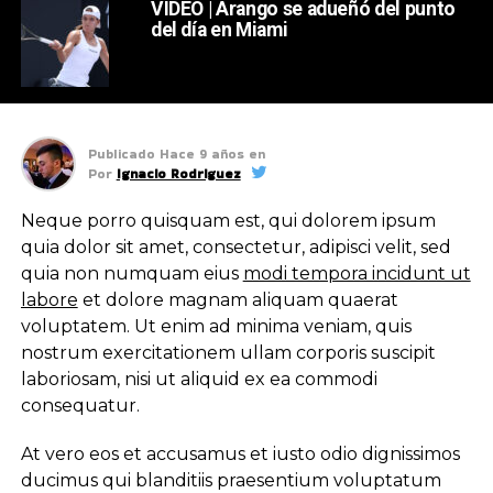
VIDEO | Arango se adueñó del punto
del día en Miami
Publicado
Hace 9 años
en
Por
Ignacio Rodriguez
Neque porro quisquam est, qui dolorem ipsum
quia dolor sit amet, consectetur, adipisci velit, sed
quia non numquam eius
modi tempora incidunt ut
labore
et dolore magnam aliquam quaerat
voluptatem. Ut enim ad minima veniam, quis
nostrum exercitationem ullam corporis suscipit
laboriosam, nisi ut aliquid ex ea commodi
consequatur.
At vero eos et accusamus et iusto odio dignissimos
ducimus qui blanditiis praesentium voluptatum