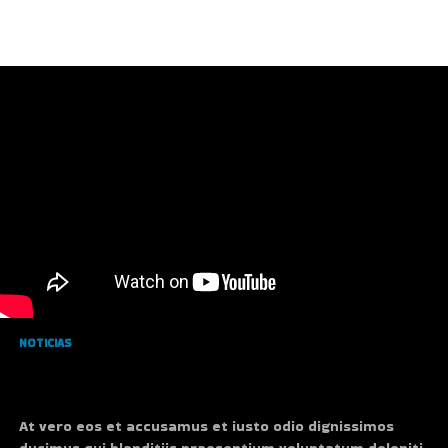
NOTICIAS
Meet Superman’s grandfather in new
trailer for Krypton
At vero eos et accusamus et iusto odio dignissimos
ducimus qui blanditiis praesentium voluptatum deleniti