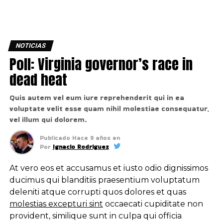
NOTICIAS
Poll: Virginia governor’s race in
dead heat
Quis autem vel eum iure reprehenderit qui in ea
voluptate velit esse quam nihil molestiae consequatur,
vel illum qui dolorem.
Publicado
Hace 9 años
en
Por
Ignacio Rodriguez
At vero eos et accusamus et iusto odio dignissimos
ducimus qui blanditiis praesentium voluptatum
deleniti atque corrupti quos dolores et quas
molestias excepturi sint
occaecati cupiditate non
provident, similique sunt in culpa qui officia