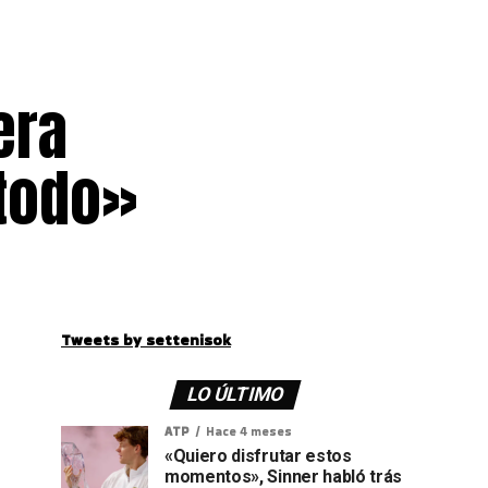
era
 todo»
Tweets by settenisok
LO ÚLTIMO
ATP
Hace 4 meses
«Quiero disfrutar estos
momentos», Sinner habló trás