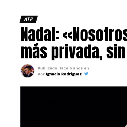
ATP
Nadal: «Nosotr
más privada, sin
Publicado
Hace 6 años
en
Por
Ignacio Rodriguez