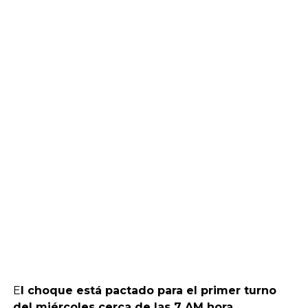
E
l choque está pactado para el primer turno
del miércoles cerca de las 7 AM hora