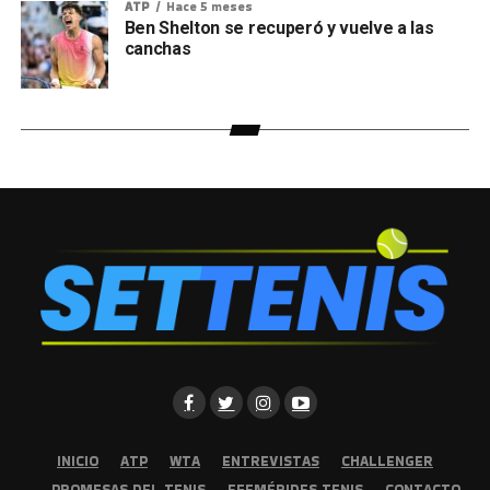
ATP
Hace 5 meses
Ben Shelton se recuperó y vuelve a las
canchas
INICIO
ATP
WTA
ENTREVISTAS
CHALLENGER
PROMESAS DEL TENIS
EFEMÉRIDES TENIS
CONTACTO