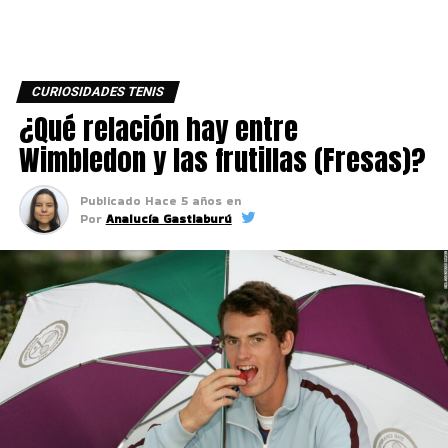
CURIOSIDADES TENIS
¿Qué relación hay entre
Wimbledon y las frutillas (Fresas)?
Publicado
Hace 5 años
en
Por
Analucía Gastiaburú