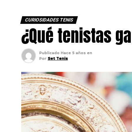
CURIOSIDADES TENIS
¿Qué tenistas g
Publicado
Hace 5 años
en
Por
Set Tenis