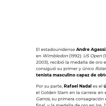
El estadounidense
Andre Agassi
en
Wimbledon
(1992);
US Open
(
2003), recibió la medalla de oro 
consiguió su primer y único
Rola
tenista masculino capaz de obt
Por su parte,
Rafael Nadal
es el
ú
el Golden Slam en la carrera: en 
Garros
, su primera consagración
final, y la medalla de oro en los
J