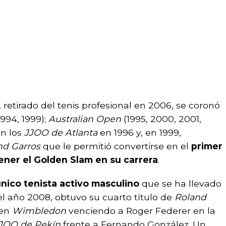
, retirado del tenis profesional en 2006, se coronó
1994, 1999);
Australian Open
(1995, 2000, 2001,
en los
JJOO de Atlanta
en 1996 y, en 1999,
nd Garros
que le permitió convertirse en el
primer
ener el Golden Slam en su carrera
.
nico tenista activo masculino
que se ha llevado
el año 2008, obtuvo su cuarto título de
Roland
 en
Wimbledon
venciendo a Roger Federer en la
JOO de Pekín
frente a Fernando González. Un