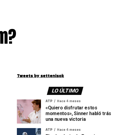
am?
Tweets by settenisok
LO ÚLTIMO
ATP
Hace 4 meses
«Quiero disfrutar estos
momentos», Sinner habló trás
una nueva victoria
ATP
Hace 4 meses