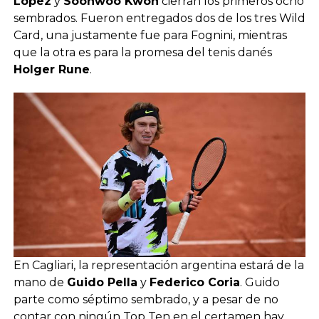
López
y
Soonwoo Kwon
cierran los primeros ocho
sembrados. Fueron entregados dos de los tres Wild
Card, una justamente fue para Fognini, mientras
que la otra es para la promesa del tenis danés
Holger Rune
.
En Cagliari, la representación argentina estará de la
mano de
Guido Pella
y
Federico Coria
. Guido
parte como séptimo sembrado, y a pesar de no
contar con ningún Top Ten en el certamen hay