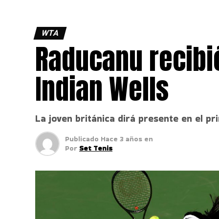
WTA
Raducanu recibi
Indian Wells
La joven británica dirá presente en el pr
Publicado
Hace 3 años
en
Por
Set Tenis