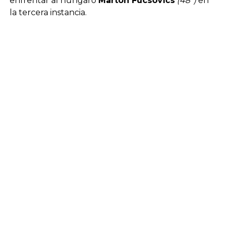
enfrentar al húngaro
Marton Fucsovics
(48°)
en
la tercera instancia.