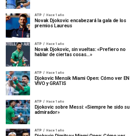
ATP
Hace 1 año
Novak Djokovic encabezará la gala de los
premios Laureus
ATP
Hace 1 año
Novak Djokovic, sin vueltas: «Prefiero no
hablar de ciertas cosas…»
ATP
Hace 1 año
Djokovic Mensik Miami Open: Cómo ver EN
VIVO y GRATIS
ATP
Hace 1 año
Djokovic sobre Messi: «Siempre he sido su
admirador»
ATP
Hace 1 año
Djokovic Dimitrov Miami Open: Cómo ver