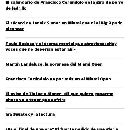
El calendario de Francisco Cerúndolo en la gira de polvo
de ladrillo
El récord de Jannik Sinner en Miami que ni el Big 3 pudo
alcanzar
Paula Badosa y el drama mental que atraviesa: «Hay
voces que no deberían estar ahí»
Martín Landaluce, la sorpresa del Miami Open
Francisco Cerúndolo va por más en el Miami Open
El aviso de Tiafoe a Sinner: «El que quiera ganarme
ahora va a tener que sufrir»
Iga Swiatek y la lectura
¿Es el final de una era? El fuerte pedido de una gloria