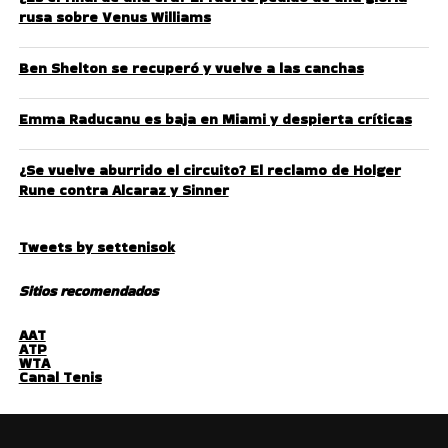
rusa sobre Venus Williams
Ben Shelton se recuperó y vuelve a las canchas
Emma Raducanu es baja en Miami y despierta críticas
¿Se vuelve aburrido el circuito? El reclamo de Holger
Rune contra Alcaraz y Sinner
Tweets by settenisok
Sitios recomendados
AAT
ATP
WTA
Canal Tenis