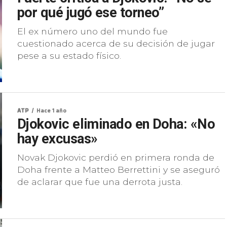
por qué jugó ese torneo”
El ex número uno del mundo fue
cuestionado acerca de su decisión de jugar
pese a su estado físico.
ATP
Hace 1 año
Djokovic eliminado en Doha: «No
hay excusas»
Novak Djokovic perdió en primera ronda de
Doha frente a Matteo Berrettini y se aseguró
de aclarar que fue una derrota justa.