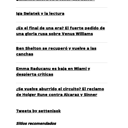
Iga Swiatek y la lectura
¿Es el final de una era? El fuerte pedido de
una gloria rusa sobre Venus Williams
Ben Shelton se recuperó y vuelve a las
canchas
Emma Raducanu es baja en Miami y
despierta críticas
¿Se vuelve aburrido el circuito? El reclamo
de Holger Rune contra Alcaraz y Sinner
Tweets by settenisok
Sitios recomendados