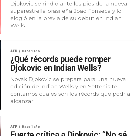
Djokovic se rindió ante los pies de la nueva
superestrella brasileña Joao Fonseca y lo
elogió en la previa de su debut en Indian
Wells.
ATP
Hace 1 año
¿Qué récords puede romper
Djokovic en Indian Wells?
Novak Djokovic se prepara para una nueva
edición de Indian Wells y en Settenis te
contamos cuales son los récords que podría
alcanzar.
ATP
Hace 1 año
Fuerte crítica a Djokovic: “No sé