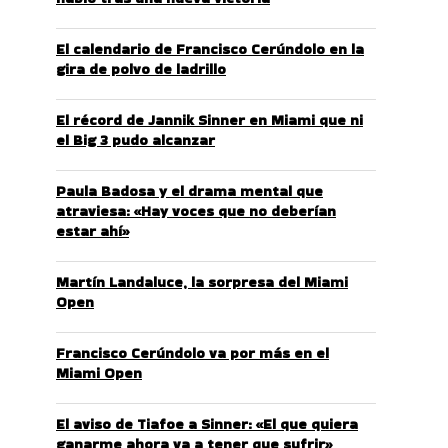
El calendario de Francisco Cerúndolo en la
gira de polvo de ladrillo
El récord de Jannik Sinner en Miami que ni
el Big 3 pudo alcanzar
Paula Badosa y el drama mental que
atraviesa: «Hay voces que no deberían
estar ahí»
Martín Landaluce, la sorpresa del Miami
Open
Francisco Cerúndolo va por más en el
Miami Open
El aviso de Tiafoe a Sinner: «El que quiera
ganarme ahora va a tener que sufrir»