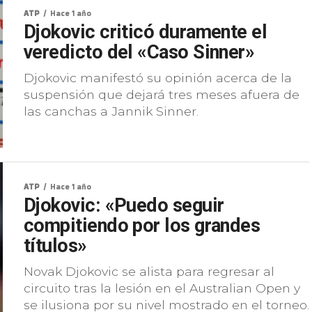
ATP
Hace 1 año
Djokovic criticó duramente el
veredicto del «Caso Sinner»
Djokovic manifestó su opinión acerca de la
suspensión que dejará tres meses afuera de
las canchas a Jannik Sinner.
ATP
Hace 1 año
Djokovic: «Puedo seguir
compitiendo por los grandes
títulos»
Novak Djokovic se alista para regresar al
circuito tras la lesión en el Australian Open y
se ilusiona por su nivel mostrado en el torneo.