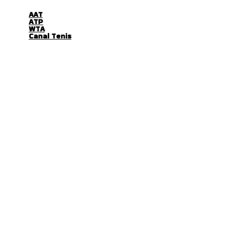
AAT
ATP
WTA
Canal Tenis