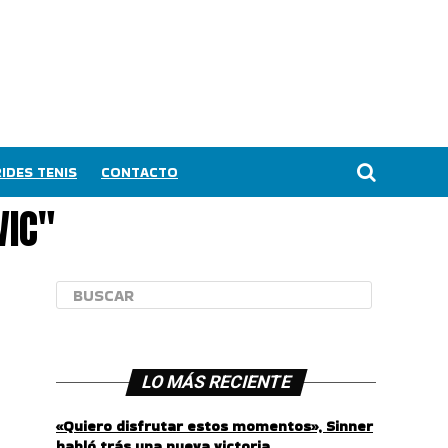
IDES TENIS
CONTACTO
VIC"
LO MÁS RECIENTE
«Quiero disfrutar estos momentos», Sinner
habló trás una nueva victoria