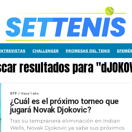
ENTREVISTAS
CHALLENGER
PROMESAS DEL TENIS
EFEMÉR
car resultados para "dJOKO
ATP
Hace 1 año
¿Cuál es el próximo torneo que
jugará Novak Djokovic?
Tras su tempranera eliminación en Indian
Wells, Novak Djokovic ya sabe sus próximos