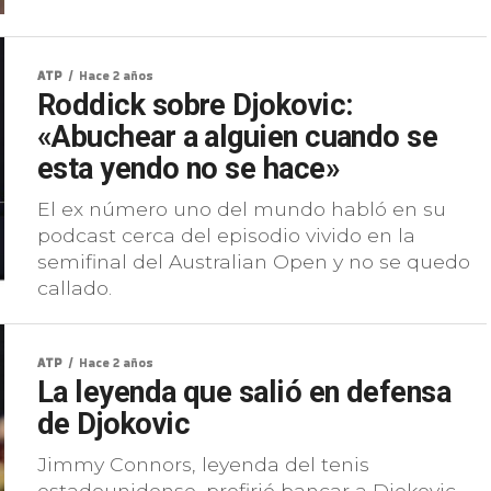
ATP
Hace 2 años
Roddick sobre Djokovic:
«Abuchear a alguien cuando se
esta yendo no se hace»
El ex número uno del mundo habló en su
podcast cerca del episodio vivido en la
semifinal del Australian Open y no se quedo
callado.
ATP
Hace 2 años
La leyenda que salió en defensa
de Djokovic
Jimmy Connors, leyenda del tenis
estadounidense, prefirió bancar a Djokovic