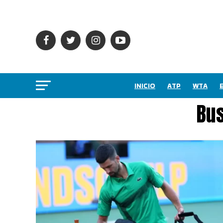
INICIO
ATP
WTA
Bus