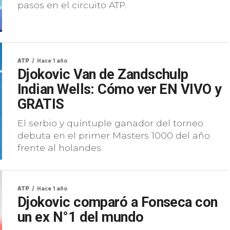
pasos en el circuito ATP.
ATP
Hace 1 año
Djokovic Van de Zandschulp
Indian Wells: Cómo ver EN VIVO y
GRATIS
El serbio y quíntuple ganador del torneo
debuta en el primer Masters 1000 del año
frente al holandes.
ATP
Hace 1 año
Djokovic comparó a Fonseca con
un ex N°1 del mundo