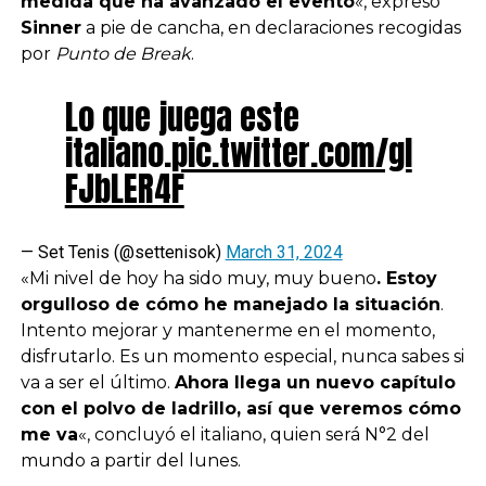
medida que ha avanzado el evento
«, expresó
Sinner
a pie de cancha, en declaraciones recogidas
por
Punto de Break
.
Lo que juega este
italiano.
pic.twitter.com/gl
FJbLER4F
— Set Tenis (@settenisok)
March 31, 2024
«Mi nivel de hoy ha sido muy, muy bueno
. Estoy
orgulloso de cómo he manejado la situación
.
Intento mejorar y mantenerme en el momento,
disfrutarlo. Es un momento especial, nunca sabes si
va a ser el último.
Ahora llega un nuevo capítulo
con el polvo de ladrillo, así que veremos cómo
me va
«, concluyó el italiano, quien será N°2 del
mundo a partir del lunes.