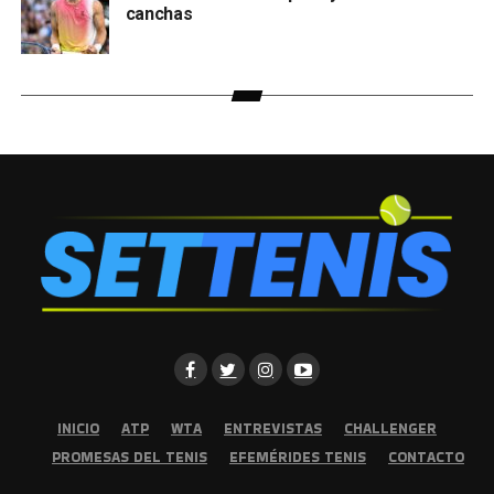
canchas
INICIO
ATP
WTA
ENTREVISTAS
CHALLENGER
PROMESAS DEL TENIS
EFEMÉRIDES TENIS
CONTACTO