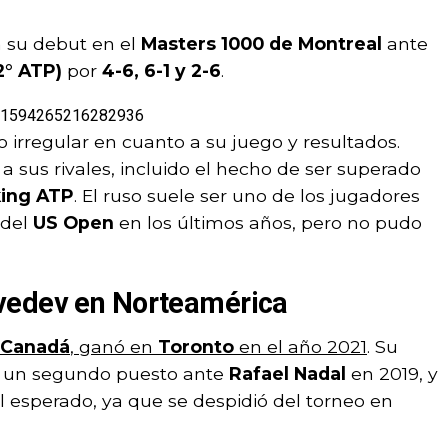
 su debut en el
Masters 1000 de Montreal
ante
2° ATP)
por
4-6, 6-1 y 2-6
.
1821594265216282936
 irregular en cuanto a su juego y resultados.
a sus rivales, incluido el hecho de ser superado
king ATP
. El ruso suele ser uno de los jugadores
 del
US Open
en los últimos años, pero no pudo
vedev en Norteamérica
Canadá
, ganó en
Toronto
en el año 2021
. Su
 un segundo puesto ante
Rafael Nadal
en 2019, y
l esperado, ya que se despidió del torneo en