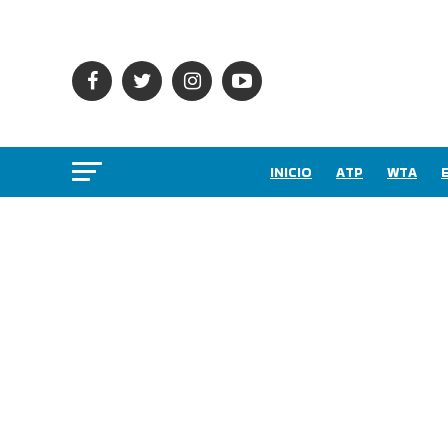
INICIO
ATP
WTA