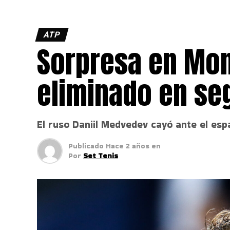
ATP
Sorpresa en Mon
eliminado en se
El ruso Daniil Medvedev cayó ante el esp
Publicado
Hace 2 años
en
Por
Set Tenis