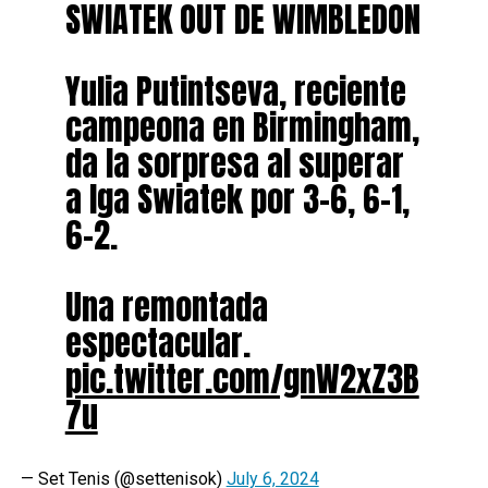
SWIATEK OUT DE WIMBLEDON
Yulia Putintseva, reciente
campeona en Birmingham,
da la sorpresa al superar
a Iga Swiatek por 3-6, 6-1,
6-2.
Una remontada
espectacular.
pic.twitter.com/gnW2xZ3B
7u
— Set Tenis (@settenisok)
July 6, 2024