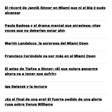
El récord de Jannik Sinner en Miami que ni el Big 3 pudo
alcanzar
Paula Badosa y el drama mental que atraviesa: «Hay
voces que no deberían estar ahí»
Martín Landaluce, la sorpresa del Miami Open
Francisco Cerúndolo va por más en el Miami Open
El aviso de Tiafoe a Sinner: «El que quiera ganarme
ahora va a tener que sufrir»
Iga Swiatek y la lectura
¿Es el final de una era? El fuerte pedido de una gloria
rusa sobre Venus Williams