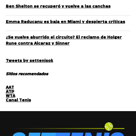
Ben Shelton se recuperó y vuelve a las canchas
Emma Raducanu es baja en Miami y despierta críticas
¿Se vuelve aburrido el circuito? El reclamo de Holger
Rune contra Alcaraz y Sinner
Tweets by settenisok
Sitios recomendados
AAT
ATP
WTA
Canal Tenis