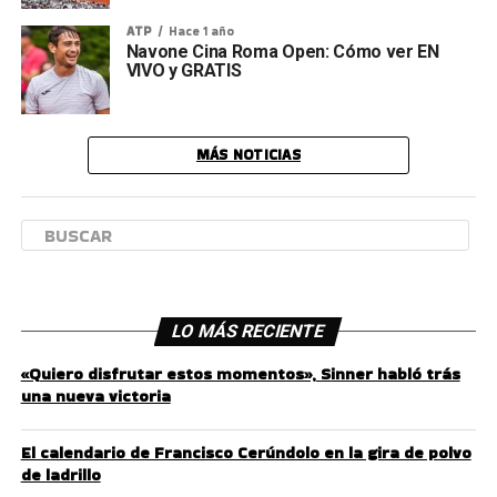
ATP
Hace 1 año
Navone Cina Roma Open: Cómo ver EN
VIVO y GRATIS
MÁS NOTICIAS
LO MÁS RECIENTE
«Quiero disfrutar estos momentos», Sinner habló trás
una nueva victoria
El calendario de Francisco Cerúndolo en la gira de polvo
de ladrillo