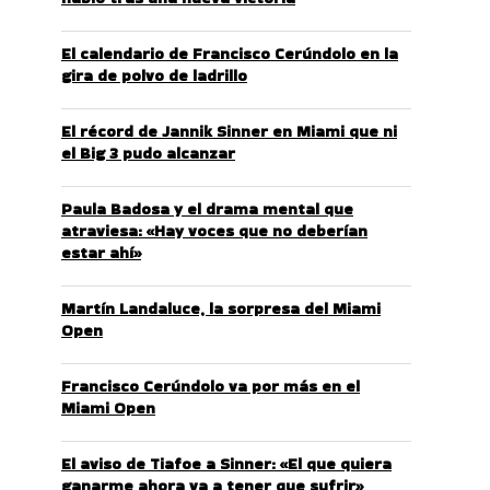
El calendario de Francisco Cerúndolo en la
gira de polvo de ladrillo
El récord de Jannik Sinner en Miami que ni
el Big 3 pudo alcanzar
Paula Badosa y el drama mental que
atraviesa: «Hay voces que no deberían
estar ahí»
Martín Landaluce, la sorpresa del Miami
Open
Francisco Cerúndolo va por más en el
Miami Open
El aviso de Tiafoe a Sinner: «El que quiera
ganarme ahora va a tener que sufrir»