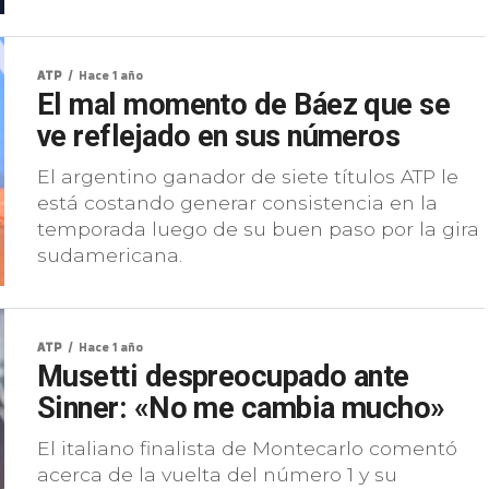
ATP
Hace 1 año
El mal momento de Báez que se
ve reflejado en sus números
El argentino ganador de siete títulos ATP le
está costando generar consistencia en la
temporada luego de su buen paso por la gira
sudamericana.
ATP
Hace 1 año
Musetti despreocupado ante
Sinner: «No me cambia mucho»
El italiano finalista de Montecarlo comentó
acerca de la vuelta del número 1 y su