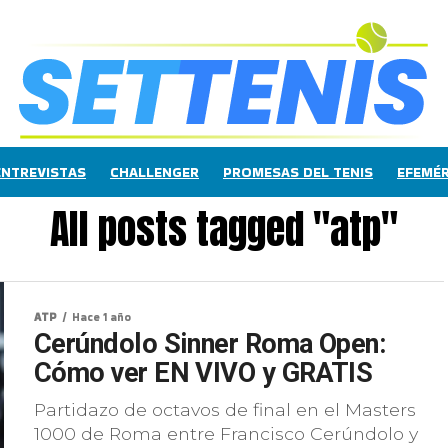
ENTREVISTAS
CHALLENGER
PROMESAS DEL TENIS
EFEMÉR
All posts tagged "atp"
ATP
Hace 1 año
Cerúndolo Sinner Roma Open:
Cómo ver EN VIVO y GRATIS
Partidazo de octavos de final en el Masters
1000 de Roma entre Francisco Cerúndolo y