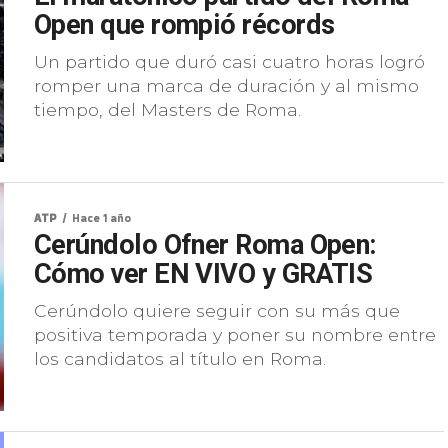
Open que rompió récords
Un partido que duró casi cuatro horas logró
romper una marca de duración y al mismo
tiempo, del Masters de Roma.
ATP
Hace 1 año
Cerúndolo Ofner Roma Open:
Cómo ver EN VIVO y GRATIS
Cerúndolo quiere seguir con su más que
positiva temporada y poner su nombre entre
los candidatos al título en Roma.