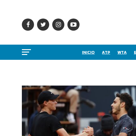
INICIO
ATP
WTA