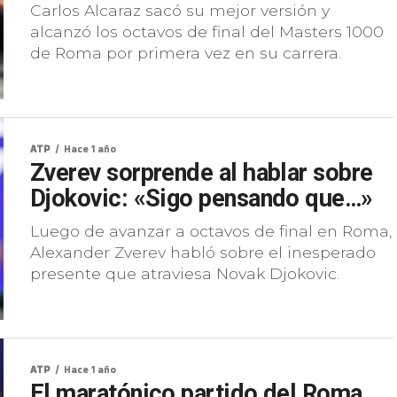
Carlos Alcaraz sacó su mejor versión y
alcanzó los octavos de final del Masters 1000
de Roma por primera vez en su carrera.
ATP
Hace 1 año
Zverev sorprende al hablar sobre
Djokovic: «Sigo pensando que…»
Luego de avanzar a octavos de final en Roma,
Alexander Zverev habló sobre el inesperado
presente que atraviesa Novak Djokovic.
ATP
Hace 1 año
El maratónico partido del Roma