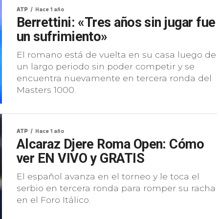
ATP
Hace 1 año
Berrettini: «Tres años sin jugar fue
un sufrimiento»
El romano está de vuelta en su casa luego de
un largo periodo sin poder competir y se
encuentra nuevamente en tercera ronda del
Masters 1000.
ATP
Hace 1 año
Alcaraz Djere Roma Open: Cómo
ver EN VIVO y GRATIS
El español avanza en el torneo y le toca el
serbio en tercera ronda para romper su racha
en el Foro Itálico.