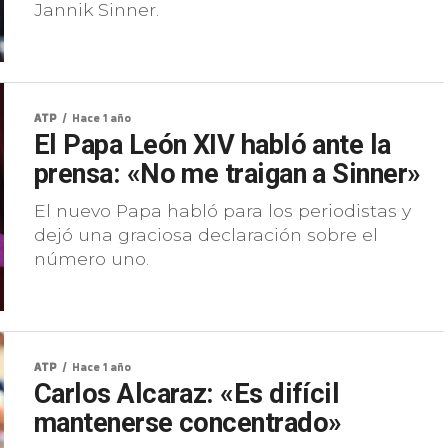
Jannik Sinner.
ATP
Hace 1 año
El Papa León XIV habló ante la
prensa: «No me traigan a Sinner»
El nuevo Papa habló para los periodistas y
dejó una graciosa declaración sobre el
número uno.
ATP
Hace 1 año
Carlos Alcaraz: «Es difícil
mantenerse concentrado»