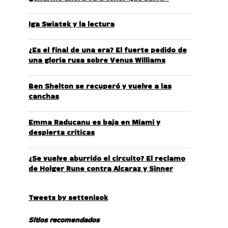
Iga Swiatek y la lectura
¿Es el final de una era? El fuerte pedido de
una gloria rusa sobre Venus Williams
Ben Shelton se recuperó y vuelve a las
canchas
Emma Raducanu es baja en Miami y
despierta críticas
¿Se vuelve aburrido el circuito? El reclamo
de Holger Rune contra Alcaraz y Sinner
Tweets by settenisok
Sitios recomendados