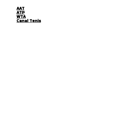
AAT
ATP
WTA
Canal Tenis