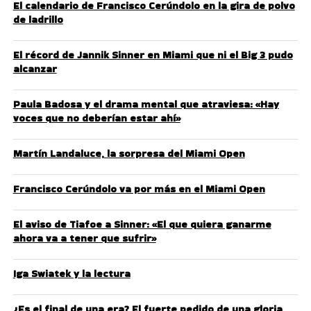
El calendario de Francisco Cerúndolo en la gira de polvo
de ladrillo
El récord de Jannik Sinner en Miami que ni el Big 3 pudo
alcanzar
Paula Badosa y el drama mental que atraviesa: «Hay
voces que no deberían estar ahí»
Martín Landaluce, la sorpresa del Miami Open
Francisco Cerúndolo va por más en el Miami Open
El aviso de Tiafoe a Sinner: «El que quiera ganarme
ahora va a tener que sufrir»
Iga Swiatek y la lectura
¿Es el final de una era? El fuerte pedido de una gloria