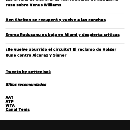
rusa sobre Venus Williams
Ben Shelton se recuperó y vuelve a las canchas
Emma Raducanu es baja en Miami y despierta críticas
¿Se vuelve aburrido el circuito? El reclamo de Holger
Rune contra Alcaraz y Sinner
Tweets by settenisok
Sitios recomendados
AAT
ATP
WTA
Canal Tenis