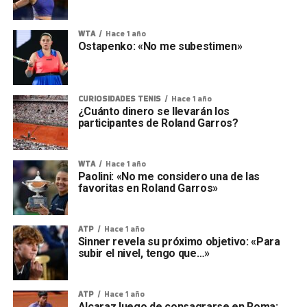
WTA
Hace 1 año
Ostapenko: «No me subestimen»
CURIOSIDADES TENIS
Hace 1 año
¿Cuánto dinero se llevarán los
participantes de Roland Garros?
WTA
Hace 1 año
Paolini: «No me considero una de las
favoritas en Roland Garros»
ATP
Hace 1 año
Sinner revela su próximo objetivo: «Para
subir el nivel, tengo que…»
ATP
Hace 1 año
Alcaraz luego de consagrarse en Roma: