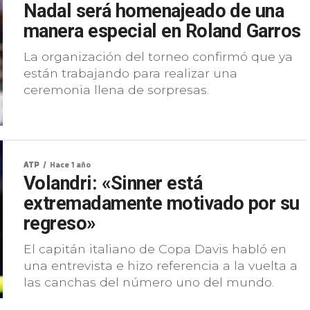
Nadal será homenajeado de una
manera especial en Roland Garros
La organización del torneo confirmó que ya
están trabajando para realizar una
ceremonia llena de sorpresas.
ATP
Hace 1 año
Volandri: «Sinner está
extremadamente motivado por su
regreso»
El capitán italiano de Copa Davis habló en
una entrevista e hizo referencia a la vuelta a
las canchas del número uno del mundo.