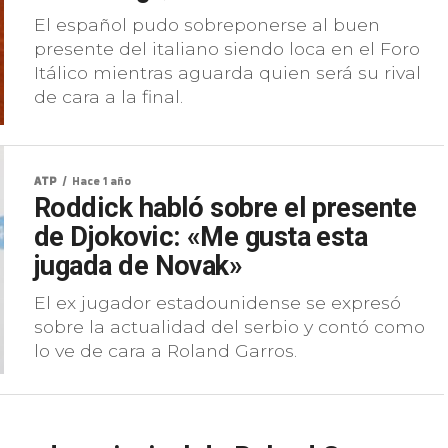
El español pudo sobreponerse al buen
presente del italiano siendo loca en el Foro
Itálico mientras aguarda quien será su rival
de cara a la final.
ATP
Hace 1 año
Roddick habló sobre el presente
de Djokovic: «Me gusta esta
jugada de Novak»
El ex jugador estadounidense se expresó
sobre la actualidad del serbio y contó como
lo ve de cara a Roland Garros.