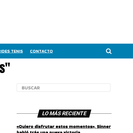
IDES TENIS
CONTACTO
os"
LO MÁS RECIENTE
«Quiero disfrutar estos momentos», Sinner
habló trás una nueva victoria