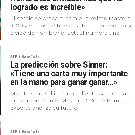
logrado es increíble»
El serbio se prepara para el próximo Masters
1000 y en pos de hablar sobre el torneo, no se
olvidó de nombrar al actual número uno...
ATP
Hace 1 año
La predicción sobre Sinner:
«Tiene una carta muy importante
en la mano para ganar ganar…»
Mientras que el italiano calienta para entrar
nuevamente en el Masters 1000 de Roma, un
experto analiza su futuro.
ATP
Hace 1 año