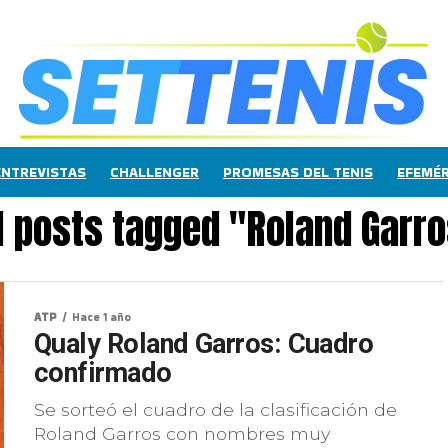
ENTREVISTAS
CHALLENGER
PROMESAS DEL TENIS
EFEMÉR
l posts tagged "Roland Garr
ATP
Hace 1 año
Qualy Roland Garros: Cuadro
confirmado
Se sorteó el cuadro de la clasificación de
Roland Garros con nombres muy