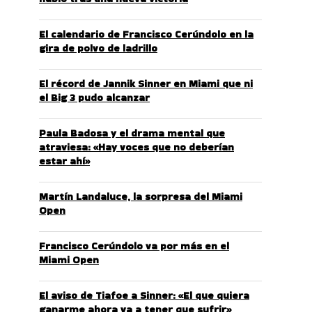
El calendario de Francisco Cerúndolo en la
gira de polvo de ladrillo
El récord de Jannik Sinner en Miami que ni
el Big 3 pudo alcanzar
Paula Badosa y el drama mental que
atraviesa: «Hay voces que no deberían
estar ahí»
Martín Landaluce, la sorpresa del Miami
Open
Francisco Cerúndolo va por más en el
Miami Open
El aviso de Tiafoe a Sinner: «El que quiera
ganarme ahora va a tener que sufrir»