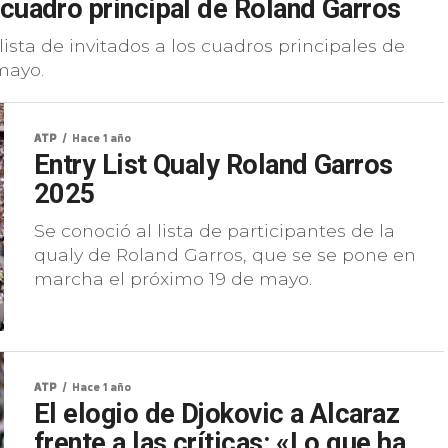
 cuadro principal de Roland Garros
lista de invitados a los cuadros principales de
mayo.
ATP
Hace 1 año
Entry List Qualy Roland Garros
2025
Se conoció al lista de participantes de la
qualy de Roland Garros, que se se pone en
marcha el próximo 19 de mayo.
ATP
Hace 1 año
El elogio de Djokovic a Alcaraz
frente a las críticas: «Lo que ha