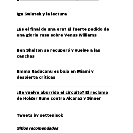
Iga Swiatek y la lectura
¿Es el final de una era? El fuerte pedido de
una gloria rusa sobre Venus Williams
Ben Shelton se recuperó y vuelve a las
canchas
Emma Raducanu es baja en Miami y
despierta críticas
¿Se vuelve aburrido el circuito? El reclamo
de Holger Rune contra Alcaraz y Sinner
Tweets by settenisok
Sitios recomendados