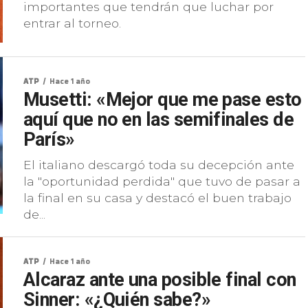
importantes que tendrán que luchar por
entrar al torneo.
ATP
Hace 1 año
Musetti: «Mejor que me pase esto
aquí que no en las semifinales de
París»
El italiano descargó toda su decepción ante
la "oportunidad perdida" que tuvo de pasar a
la final en su casa y destacó el buen trabajo
de...
ATP
Hace 1 año
Alcaraz ante una posible final con
Sinner: «¿Quién sabe?»