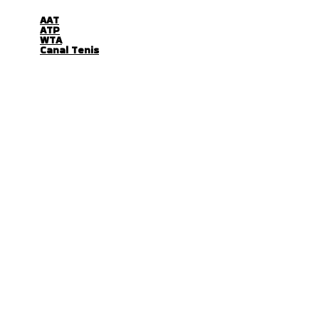
AAT
ATP
WTA
Canal Tenis