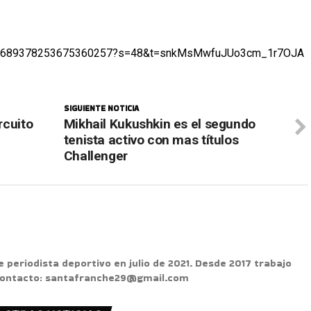
atus/1689378253675360257?s=48&t=snkMsMwfuJUo3cm_1r7OJA
SIGUIENTE NOTICIA
rcuito
Mikhail Kukushkin es el segundo
tenista activo con mas títulos
Challenger
e periodista deportivo en julio de 2021. Desde 2017 trabajo
 Contacto: santafranche29@gmail.com