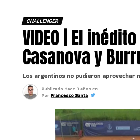
CHALLENGER
VIDEO | El inédit
Casanova y Bur
Los argentinos no pudieron aprovechar n
Publicado
Hace 3 años
en
Por
Francesco Santa