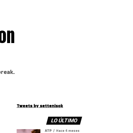
ron
break.
Tweets by settenisok
LO ÚLTIMO
ATP
Hace 4 meses