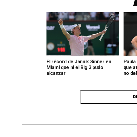
El récord de Jannik Sinner en
Paula
Miami que ni el Big 3 pudo
que a
alcanzar
no deb
D