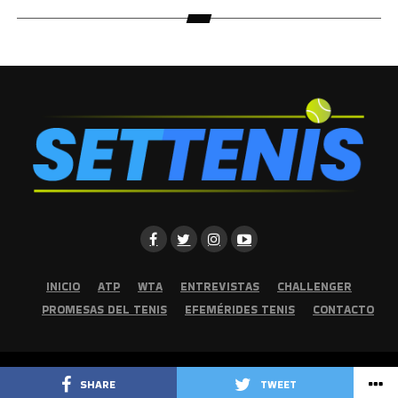
INICIO
ATP
WTA
ENTREVISTAS
CHALLENGER
PROMESAS DEL TENIS
EFEMÉRIDES TENIS
CONTACTO
Copyright © 2026 | Set Tenis | Todos los derechos reservados
SHARE
TWEET