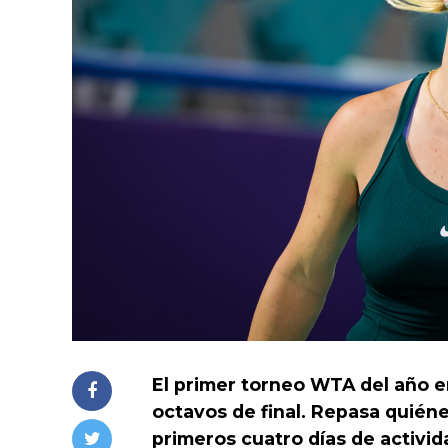
El primer torneo WTA del año e
octavos de final. Repasa quiéne
primeros cuatro días de activid