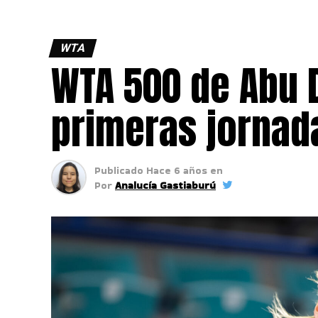
WTA
WTA 500 de Abu 
primeras jornad
Publicado
Hace 6 años
en
Por
Analucía Gastiaburú