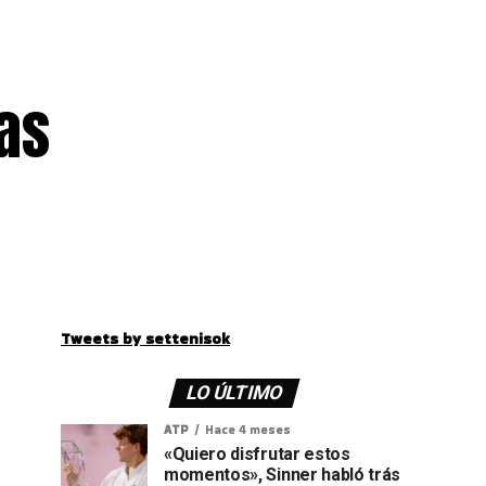
as
Tweets by settenisok
LO ÚLTIMO
ATP
Hace 4 meses
«Quiero disfrutar estos
momentos», Sinner habló trás