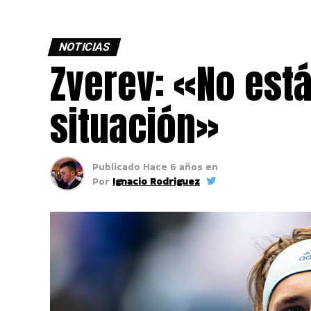
NOTICIAS
Zverev: «No está
situación»
Publicado
Hace 6 años
en
Por
Ignacio Rodriguez