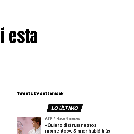
í esta
Tweets by settenisok
LO ÚLTIMO
ATP
Hace 4 meses
«Quiero disfrutar estos
momentos», Sinner habló trás