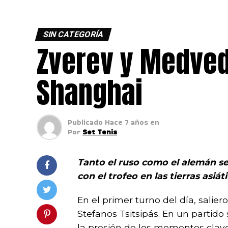
SIN CATEGORÍA
Zverev y Medvede
Shanghai
Publicado
Hace 7 años
en
Por
Set Tenis
Tanto el ruso como el alemán s
con el trofeo en las tierras asiáti
En el primer turno del día, salie
Stefanos Tsitsipás. En un parti
la presión de los momentos claves 