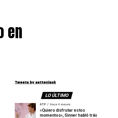
o en
Tweets by settenisok
LO ÚLTIMO
ATP
Hace 4 meses
«Quiero disfrutar estos
momentos», Sinner habló trás