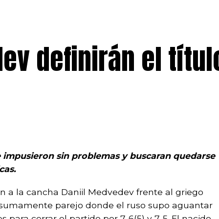
v definirán el títul
e impusieron sin problemas y buscaran quedarse
cas.
ron a la cancha Daniil Medvedev frente al griego
do sumamente parejo donde el ruso supo aguantar
para cerrar el partido por 7-6(5) y 7-5. El nacido