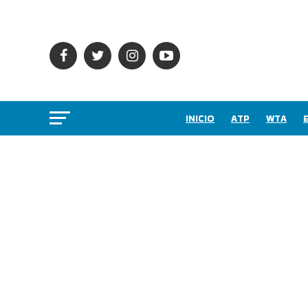
INICIO
ATP
WTA