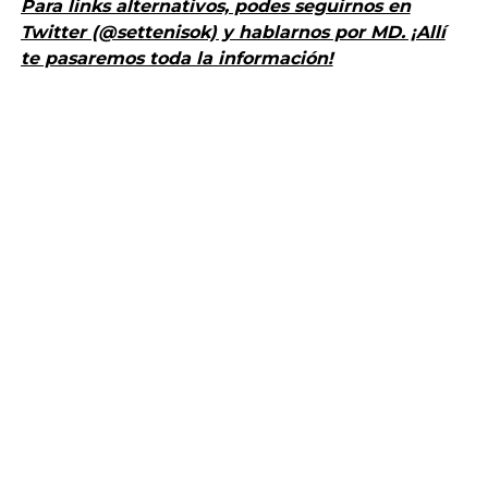
Para links alternativos, podes seguirnos en
Twitter (@settenisok) y hablarnos por MD. ¡Allí
te pasaremos toda la información!