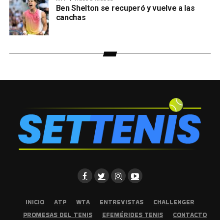
Ben Shelton se recuperó y vuelve a las
canchas
INICIO
ATP
WTA
ENTREVISTAS
CHALLENGER
PROMESAS DEL TENIS
EFEMÉRIDES TENIS
CONTACTO