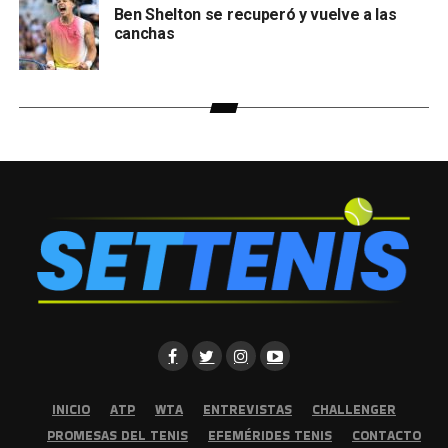
Ben Shelton se recuperó y vuelve a las
canchas
INICIO
ATP
WTA
ENTREVISTAS
CHALLENGER
PROMESAS DEL TENIS
EFEMÉRIDES TENIS
CONTACTO