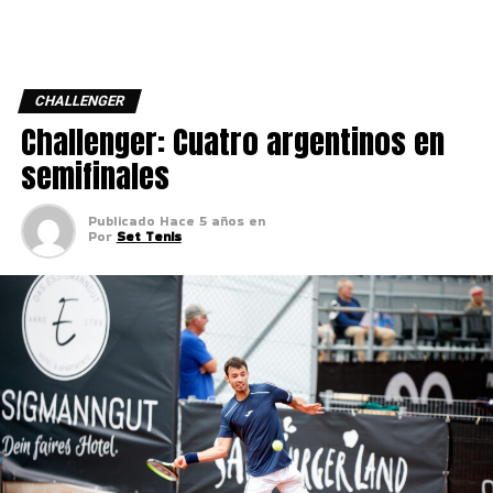
CHALLENGER
Challenger: Cuatro argentinos en
semifinales
Publicado
Hace 5 años
en
Por
Set Tenis