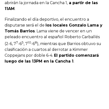
abrirán la jornada en la Cancha 1,
a partir de las
11AM
.
Finalizando el día deportivo, el encuentro a
disputarse será el de
los locales Gonzalo Lama y
Tomás Barrios
. Lama viene de vencer en un
peleado encuentro al español Roberto Carballés
7
5
10
8
(2-6, 7
-6
, 7
-6
), mientras que Barrios obtuvo su
clasificación a cuartos al derrotar a Kimmer
Coppejans por doble 6-4.
El partido comenzará
luego de las 13PM en la Cancha 1
.