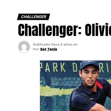
CHALLENGER
Challenger: Olivi
Publicado
Hace 5 años
en
Por
Set Tenis