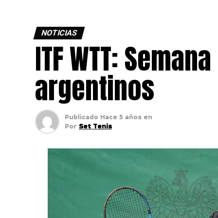
NOTICIAS
ITF WTT: Semana 
argentinos
Publicado
Hace 5 años
en
Por
Set Tenis