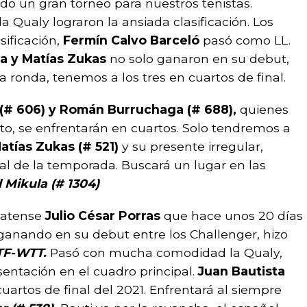
do un gran torneo para nuestros tenistas.
a Qualy lograron la ansiada clasificación. Los
sificación,
Fermín Calvo Barceló
pasó como LL.
a y Matías Zukas
no solo ganaron en su debut,
 ronda, tenemos a los tres en cuartos de final.
 (# 606) y Román Burruchaga (# 688),
quienes
, se enfrentarán en cuartos. Solo tendremos a
atías Zukas (# 521)
y su presente irregular,
nal de la temporada. Buscará un lugar en las
l Mikula (# 1304)
latense
Julio César Porras
que hace unos 20 días
ganando en su debut entre los Challenger, hizo
TF-WTT.
Pasó con mucha comodidad la Qualy,
sentación en el cuadro principal.
Juan Bautista
uartos de final del 2021. Enfrentará al siempre