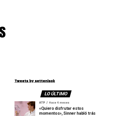
s
Tweets by settenisok
LO ÚLTIMO
ATP
Hace 4 meses
«Quiero disfrutar estos
momentos», Sinner habló trás