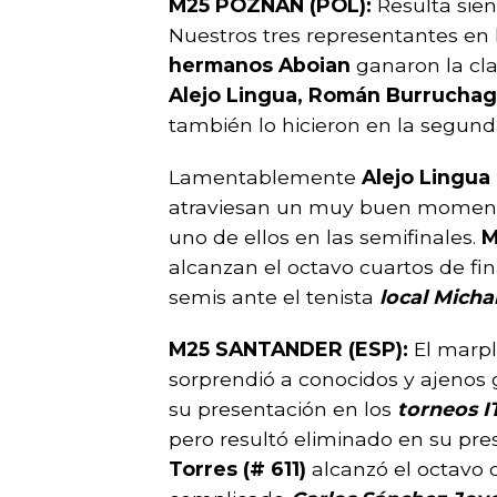
M25 POZNAN (POL):
Resulta sien
Nuestros tres representantes en l
hermanos Aboian
ganaron la cla
Alejo Lingua, Román Burruchag
también lo hicieron en la segunda
Lamentablemente
Alejo Lingua
atraviesan un muy buen momento
uno de ellos en las semifinales.
M
alcanzan el octavo cuartos de fi
semis ante el tenista
local Micha
M25 SANTANDER (ESP):
El marp
sorprendió a conocidos y ajenos 
su presentación en los
torneos I
pero resultó eliminado en su pre
Torres (# 611)
alcanzó el octavo c