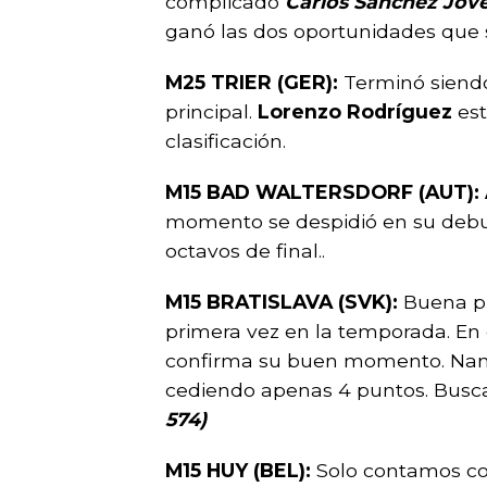
complicado
Carlos Sánchez Jover
ganó las dos oportunidades que 
M25 TRIER (GER):
Terminó siendo
principal.
Lorenzo Rodríguez
est
clasificación.
M15 BAD WALTERSDORF (AUT): 
momento se despidió en su debu
octavos de final..
M15 BRATISLAVA (SVK):
Buena p
primera vez en la temporada. En 
confirma su buen momento. Nano 
cediendo apenas 4 puntos. Busca
574)
M15 HUY (BEL):
Solo contamos co