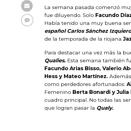
La semana pasada comenzó muy bi
fue diluyendo. Solo
Facundo Día
Había tenido una muy buena sema
español Carlos Sánchez Izquier
de la temporada de la riojana
Jaz
Para destacar una vez más la bue
Qualies.
Esta semana también fuer
Facundo Arias Bisso, Valerio Ab
Hess y Mateo Martínez.
Además l
como perdedores afortunados:
A
Femenino
Berta Bonardi y Julia
cuadro principal. No todas las se
que logran pasar la
Qualy.