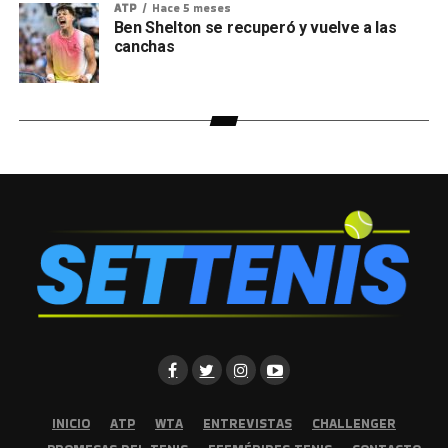
ATP
Hace 5 meses
Ben Shelton se recuperó y vuelve a las
canchas
INICIO
ATP
WTA
ENTREVISTAS
CHALLENGER