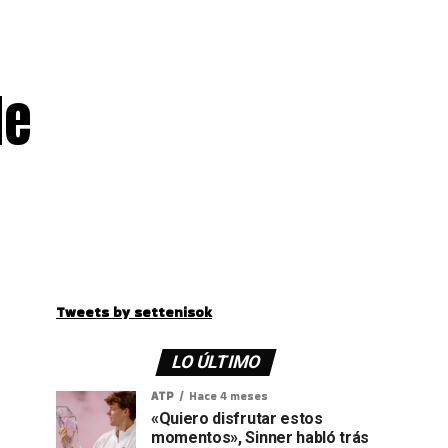
de
Tweets by settenisok
LO ÚLTIMO
ATP
Hace 4 meses
«Quiero disfrutar estos
momentos», Sinner habló trás