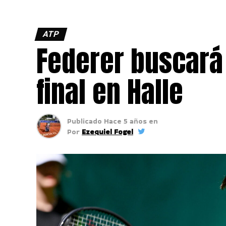
ATP
Federer buscará
final en Halle
Publicado
Hace 5 años
en
Por
Ezequiel Fogel