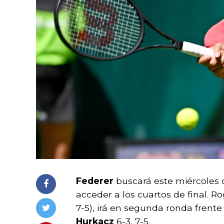
Federer
buscará este miércoles 
acceder a los cuartos de final. R
7-5), irá en segunda ronda frente
Hurkacz
6-3, 7-5.