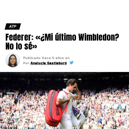
ATP
Federer: «¿Mi último Wimbledon?
No lo sé»
Publicado
Hace 5 años
en
Por
Analucía Gastiaburú