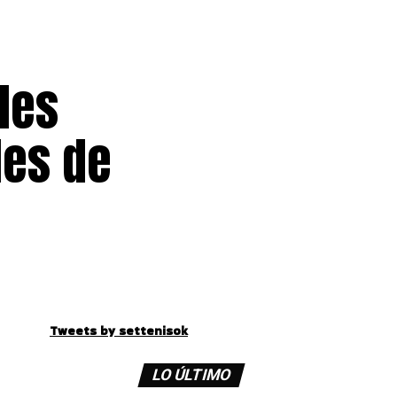
les
les de
Tweets by settenisok
LO ÚLTIMO