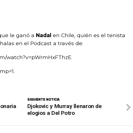
l que le ganó a
Nadal
en Chile, quién es el tenista
alas en el Podcast a través de:
.com/watch?v=pWrmHxFThzE.
amp=1.
SIGUIENTE NOTICIA
lonaria
Djokovic y Murray llenaron de
elogios a Del Potro