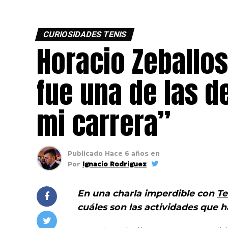
CURIOSIDADES TENIS
Horacio Zeballos
fue una de las d
mi carrera”
Publicado
Hace 6 años
en
Por
Ignacio Rodriguez
En una charla imperdible con
Te
cuáles son las actividades que 